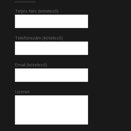
Teljes Név (kötelező)
Telefonszám (kötelező)
Email (kötelező)
Üzenet