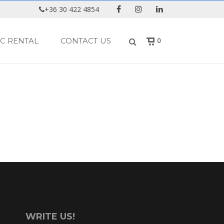
+36 30 422 4854
C RENTAL
CONTACT US
0
WRITE US!