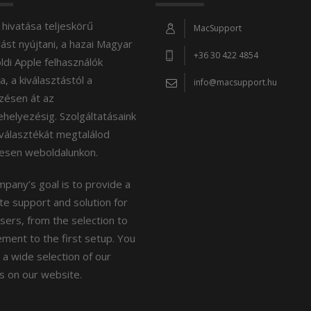
hivatása teljeskörű
MacSupport
st nyújtani, a hazai Magyar
+36 30 422 4854
öldi Apple felhasználók
, a kiválasztástól a
info@macsupport.hu
zésen át az
elyezésig. Szolgáltatásaink
választékát megtalálod
tesen weboldalunkon.
pany’s goal is to provide a
e support and solution for
sers, from the selection to
ment to the first setup. You
nd a wide selection of our
s on our website.