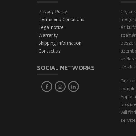
Privacy Policy
Cégünk 
Terms and Conditions
megoldá
Legal notice
és külf
Warranty
számára
Shipping Information
beszer
Contact us
üzembeh
széles 
részle
SOCIAL NETWORKS
Our com
complet
Apple u
procure
will fi
service